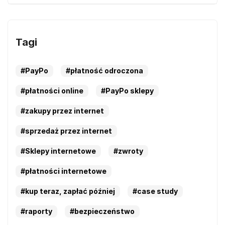
Tagi
#PayPo
#płatność odroczona
#płatności online
#PayPo sklepy
#zakupy przez internet
#sprzedaż przez internet
#Sklepy internetowe
#zwroty
#płatności internetowe
#kup teraz, zapłać później
#case study
#raporty
#bezpieczeństwo