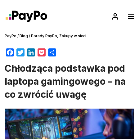
PayPo
/
Blog
/
Porady PayPo
,
Zakupy w sieci
F
T
L
P
S
a
w
i
o
h
Chłodząca podstawka pod
c
i
n
c
a
e
t
k
k
r
laptopa gamingowego – na
b
t
e
e
e
co zwrócić uwagę
o
e
d
t
o
r
I
k
n