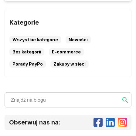
Kategorie
Wszystkie kategorie
Nowości
Bez kategorii
E-commerce
Porady PayPo
Zakupy w sieci
Szukaj
Szukaj ...
Obserwuj nas na: