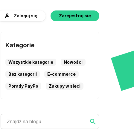
Zaloguj się
Zarejestruj się
Kategorie
Wszystkie kategorie
Nowości
Bez kategorii
E-commerce
Porady PayPo
Zakupy w sieci
Szukaj
Szukaj ...