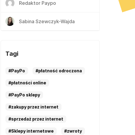
Redaktor Paypo
Sabina Szewczyk-Wajda
Tagi
#PayPo
#płatność odroczona
#płatności online
#PayPo sklepy
#zakupy przez internet
#sprzedaż przez internet
#Sklepy internetowe
#zwroty