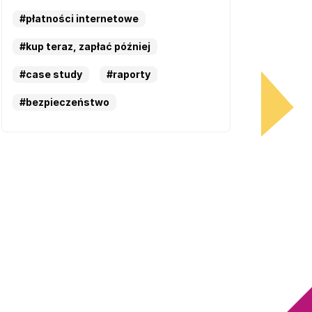
#płatności internetowe
#kup teraz, zapłać później
#case study
#raporty
#bezpieczeństwo