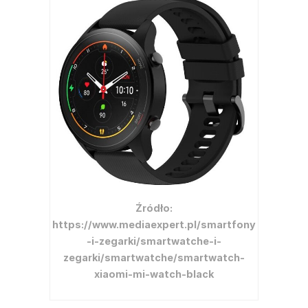
Źródło:
https://www.mediaexpert.pl/smartfony
-i-zegarki/smartwatche-i-
zegarki/smartwatche/smartwatch-
xiaomi-mi-watch-black