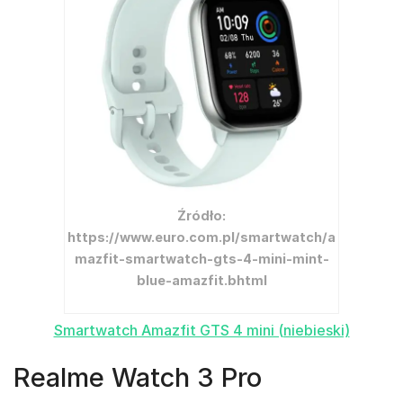
Źródło:
https://www.euro.com.pl/smartwatch/a
mazfit-smartwatch-gts-4-mini-mint-
blue-amazfit.bhtml
Smartwatch Amazfit GTS 4 mini (niebieski)
Realme Watch 3 Pro