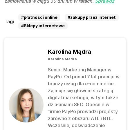
zamówienia w ciągu 30 dni lub w ratach.
Sprawdź
#płatności online
#zakupy przez internet
Tagi
#Sklepy internetowe
Karolina Mądra
Karolina Madra
Senior Marketing Manager w
PayPo. Od ponad 7 lat pracuje w
branży usług dla e-commerce.
Zajmuje się głównie strategią
digital marketingu, w tym także
działaniami SEO. Obecnie w
firmie PayPo prowadzi projekty
zarówno z obszaru ATL i BTL.
Wcześniej doświadczenie