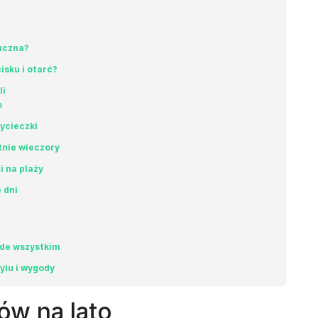
uczna?
isku i otarć?
li
o
ycieczki
tnie wieczory
i na plaży
 dni
ede wszystkim
ylu i wygody
ów na lato