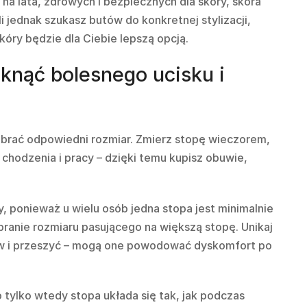
na lata, zdrowych i bezpiecznych dla skóry, skóra
 jednak szukasz butów do konkretnej stylizacji,
óry będzie dla Ciebie lepszą opcją.
iknąć bolesnego ucisku i
dobrać odpowiedni rozmiar. Zmierz stopę wieczorem,
chodzenia i pracy – dzięki temu kupisz obuwie,
, ponieważ u wielu osób jedna stopa jest minimalnie
branie rozmiaru pasującego na większą stopę. Unikaj
ów i przeszyć – mogą one powodować dyskomfort po
 tylko wtedy stopa układa się tak, jak podczas