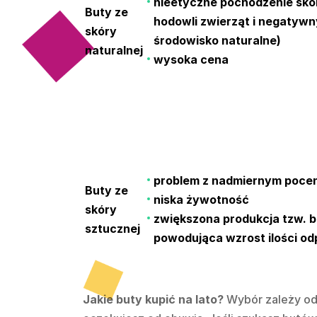
nieetyczne pochodzenie skór
Buty ze
hodowli zwierząt i negatyw
skóry
środowisko naturalne)
naturalnej
wysoka cena
problem z nadmiernym poceni
Buty ze
niska żywotność
skóry
zwiększona produkcja tzw. 
sztucznej
powodująca wzrost ilości o
Jakie buty kupić na lato?
Wybór zależy od