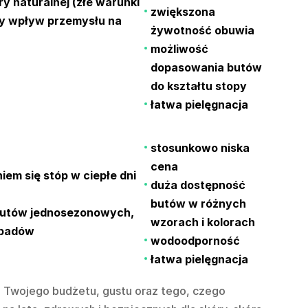
y naturalnej (złe warunki
zwiększona
ny wpływ przemysłu na
żywotność obuwia
możliwość
dopasowania butów
do kształtu stopy
łatwa pielęgnacja
stosunkowo niska
cena
em się stóp w ciepłe dni
duża dostępność
butów w różnych
butów jednosezonowych,
wzorach i kolorach
dpadów
wodoodporność
łatwa pielęgnacja
 Twojego budżetu, gustu oraz tego, czego