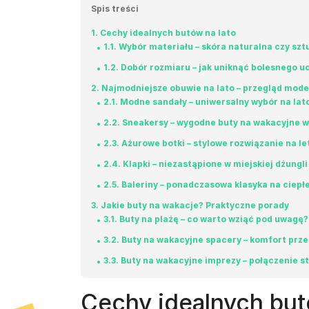
Spis treści
1
Cechy idealnych butów na lato
1.1
Wybór materiału – skóra naturalna czy szt
1.2
Dobór rozmiaru – jak uniknąć bolesnego uc
2
Najmodniejsze obuwie na lato – przegląd mode
2.1
Modne sandały – uniwersalny wybór na lat
2.2
Sneakersy – wygodne buty na wakacyjne w
2.3
Ażurowe botki – stylowe rozwiązanie na le
2.4
Klapki – niezastąpione w miejskiej dżungli 
2.5
Baleriny – ponadczasowa klasyka na ciepłe
3
Jakie buty na wakacje? Praktyczne porady
3.1
Buty na plażę – co warto wziąć pod uwagę?
3.2
Buty na wakacyjne spacery – komfort prz
3.3
Buty na wakacyjne imprezy – połączenie st
Cechy idealnych but