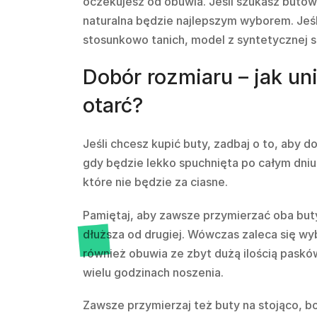
oczekujesz od obuwia. Jeśli szukasz butów 
naturalna będzie najlepszym wyborem. Jeśli
stosunkowo tanich, model z syntetycznej sk
Dobór rozmiaru – jak un
otarć?
Jeśli chcesz kupić buty, zadbaj o to, aby 
gdy będzie lekko spuchnięta po całym dniu 
które nie będzie za ciasne.
Pamiętaj, aby zawsze przymierzać oba buty
dłuższa od drugiej. Wówczas zaleca się wy
również obuwia ze zbyt dużą ilością pask
wielu godzinach noszenia.
Zawsze przymierzaj też buty na stojąco, bo