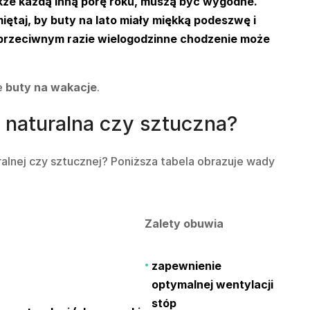
także każdą inną porę roku, muszą być wygodne.
ętaj, by buty na lato miały miękką podeszwę i
przeciwnym razie wielogodzinne chodzenie może
e
buty na wakacje
.
 naturalna czy sztuczna?
ralnej czy sztucznej? Poniższa tabela obrazuje wady
Zalety obuwia
zapewnienie
optymalnej wentylacji
stóp