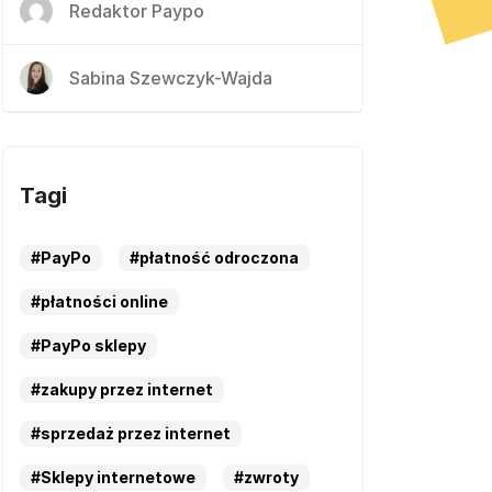
Redaktor Paypo
Sabina Szewczyk-Wajda
Tagi
#PayPo
#płatność odroczona
#płatności online
#PayPo sklepy
#zakupy przez internet
#sprzedaż przez internet
#Sklepy internetowe
#zwroty