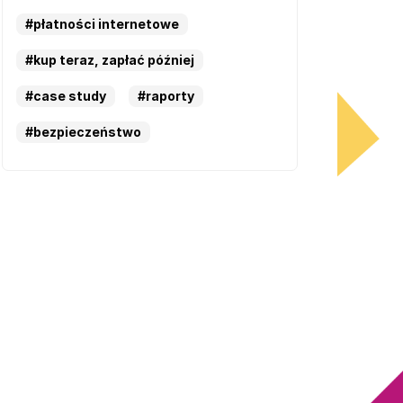
#płatności internetowe
#kup teraz, zapłać później
#case study
#raporty
#bezpieczeństwo