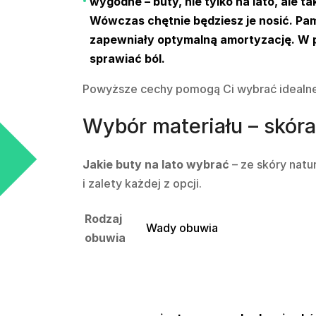
wygodne – buty, nie tylko na lato, ale 
Wówczas chętnie będziesz je nosić. Pami
zapewniały optymalną amortyzację. W 
sprawiać ból.
Powyższe cechy pomogą Ci wybrać idealn
Wybór materiału – skóra
Jakie buty na lato wybrać
– ze skóry natu
i zalety każdej z opcji.
Rodzaj
Wady obuwia
obuwia