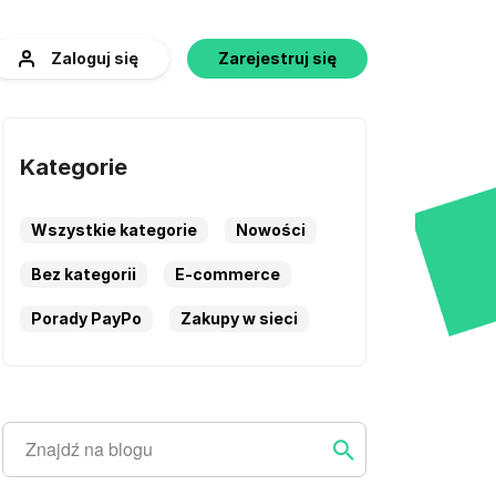
Zaloguj się
Zarejestruj się
Kategorie
Wszystkie kategorie
Nowości
Bez kategorii
E-commerce
Porady PayPo
Zakupy w sieci
Szukaj
Szukaj ...