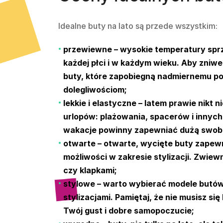
Idealne buty na lato są przede wszystkim:
przewiewne – wysokie temperatury sprzy
każdej płci i w każdym wieku. Aby zniw
buty, które zapobiegną nadmiernemu po
dolegliwościom;
lekkie i elastyczne – latem prawie nikt 
urlopów: plażowania, spacerów i innyc
wakacje
powinny zapewniać dużą swob
otwarte – otwarte, wycięte buty zapewn
możliwości w zakresie stylizacji. Zwiew
czy klapkami;
stylowe – warto wybierać modele butów
stylizacjami. Pamiętaj, że nie musisz s
Twój gust i dobre samopoczucie;