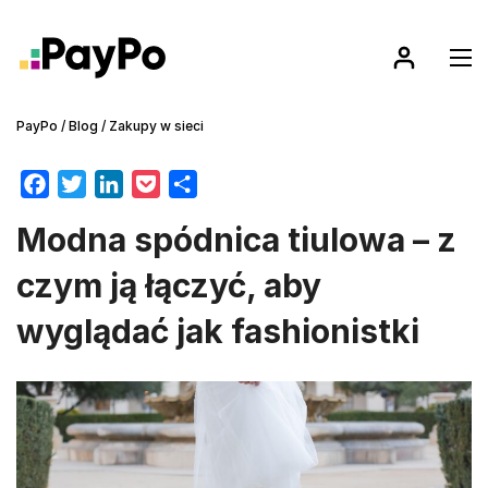
PayPo
/
Blog
/
Zakupy w sieci
F
T
L
P
S
a
w
i
o
h
Modna spódnica tiulowa – z
c
i
n
c
a
e
t
k
k
r
czym ją łączyć, aby
b
t
e
e
e
wyglądać jak fashionistki
o
e
d
t
o
r
I
k
n