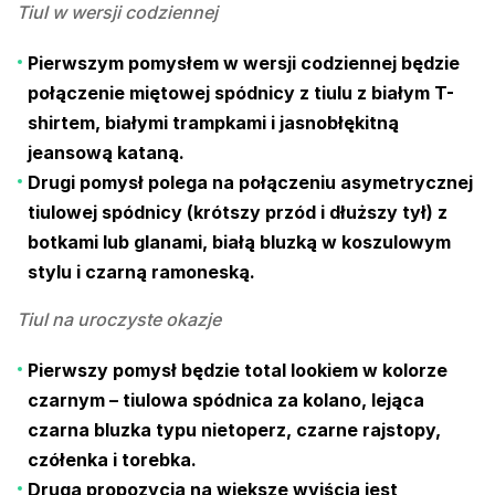
Tiul w wersji codziennej
Pierwszym pomysłem w wersji codziennej będzie
połączenie miętowej spódnicy z tiulu z białym T-
shirtem, białymi trampkami i jasnobłękitną
jeansową kataną.
Drugi pomysł polega na połączeniu asymetrycznej
tiulowej spódnicy (krótszy przód i dłuższy tył) z
botkami lub glanami, białą bluzką w koszulowym
stylu i czarną ramoneską.
Tiul na uroczyste okazje
Pierwszy pomysł będzie total lookiem w kolorze
czarnym –
tiulowa spódnica
za kolano, lejąca
czarna bluzka typu nietoperz, czarne rajstopy,
czółenka i torebka.
Drugą propozycją na większe wyjścia jest