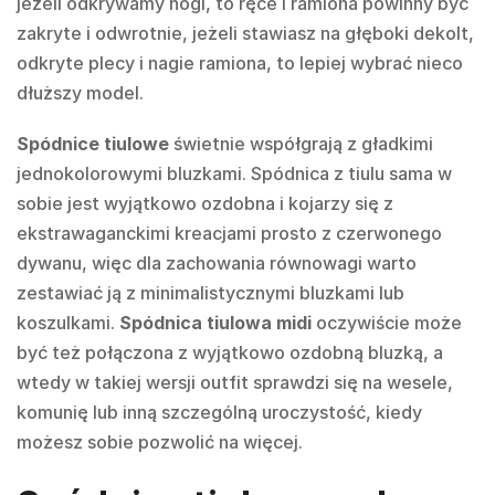
jeżeli odkrywamy nogi, to ręce i ramiona powinny być
zakryte i odwrotnie, jeżeli stawiasz na głęboki dekolt,
odkryte plecy i nagie ramiona, to lepiej wybrać nieco
dłuższy model.
Spódnice tiulowe
świetnie współgrają z gładkimi
jednokolorowymi bluzkami. Spódnica z tiulu sama w
sobie jest wyjątkowo ozdobna i kojarzy się z
ekstrawaganckimi kreacjami prosto z czerwonego
dywanu, więc dla zachowania równowagi warto
zestawiać ją z minimalistycznymi bluzkami lub
koszulkami.
Spódnica tiulowa
midi
oczywiście może
być też połączona z wyjątkowo ozdobną bluzką, a
wtedy w takiej wersji outfit sprawdzi się na wesele,
komunię lub inną szczególną uroczystość, kiedy
możesz sobie pozwolić na więcej.