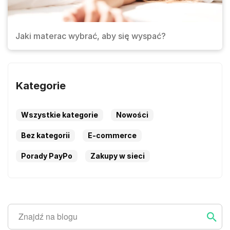
Jaki materac wybrać, aby się wyspać?
Kategorie
Wszystkie kategorie
Nowości
Bez kategorii
E-commerce
Porady PayPo
Zakupy w sieci
Szukaj
Szukaj ...