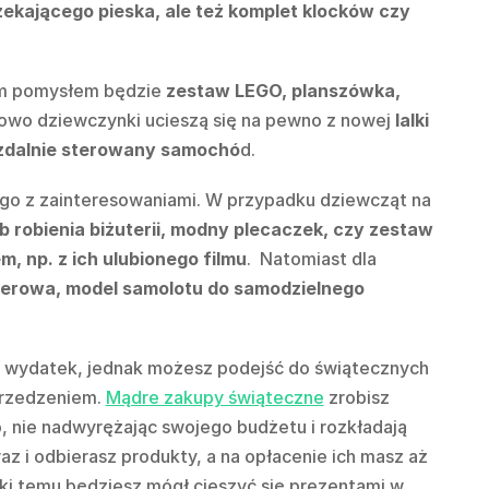
zekającego pieska, ale też komplet klocków czy
ym pomysłem będzie
zestaw LEGO, planszówka,
owo dziewczynki ucieszą się na pewno z nowej
lalki
zdalnie sterowany samochó
d.
ego z zainteresowaniami. W przypadku dziewcząt na
b robienia biżuterii, modny plecaczek, czy zestaw
np. z ich ulubionego filmu
. Natomiast dla
erowa, model samolotu do samodzielnego
y wydatek, jednak możesz podejść do świątecznych
przedzeniem.
Mądre zakupy świąteczne
zrobisz
, nie nadwyrężając swojego budżetu i rozkładają
az i odbierasz produkty, a na opłacenie ich masz aż
ki temu będziesz mógł cieszyć się prezentami w