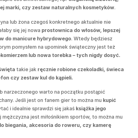
nej marki, czy zestaw naturalnych kosmetyków
.
yna lub żona czegoś konkretnego aktualnie nie
łaby się jej nowa
prostownica do włosów, lepszej
taw do manicure hybrydowego
. Wtedy będziesz
Dobrym pomysłem na upominek świąteczny jest też
komierzem lub nowa torebka – tych nigdy dosyć.
święta
takie jak
ręcznie robione czekoladki, świeca
on czy zestaw kul do kąpieli.
ub narzeczonego warto na początku postąpić
ochany. Jeśli jest on fanem gier to można mu
kupić
tać i idealnie sprawdzi się jakaś
książka jego
ój mężczyzna jest miłośnikiem sportów, to można mu
do biegania, akcesoria do roweru, czy kamerę