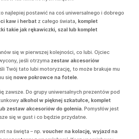
to najlepiej postawić na coś uniwersalnego i dobrego
ci kaw i herbat
z całego świata,
komplet
 takie jak rękawiczki, szal lub komplet
ów się w pierwszej kolejności, co lubi. Ojciec
ycony, jeśli otrzyma
zestaw akcesoriów
eśli Twój tato lubi motoryzację, to może brakuje mu
mu się
nowe pokrowce na fotele
.
się zawsze. Do grupy uniwersalnych prezentów pod
atunkowy
alkohol w pięknej szkatułce, komplet
lub zestaw akcesoriów do golenia
. Pomysłów jest
sze się w gust i co będzie przydatne.
t na święta – np.
voucher na kolację, wyjazd na