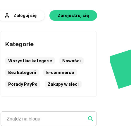
Zaloguj się
Zarejestruj się
Kategorie
Wszystkie kategorie
Nowości
Bez kategorii
E-commerce
Porady PayPo
Zakupy w sieci
Szukaj
Szukaj ...