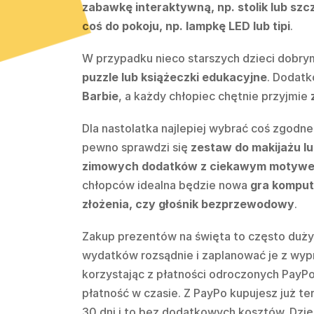
zabawkę interaktywną, np. stolik lub szc
coś do pokoju, np. lampkę LED lub tipi
.
W przypadku nieco starszych dzieci dobr
puzzle lub książeczki edukacyjne
. Dodatk
Barbie
, a każdy chłopiec chętnie przyjmie
Dla nastolatka najlepiej wybrać coś zgodn
pewno sprawdzi się
zestaw do makijażu lu
zimowych dodatków z ciekawym motywem, 
chłopców idealna będzie nowa
gra komput
złożenia, czy głośnik bezprzewodowy
.
Zakup prezentów na święta to często duż
wydatków rozsądnie i zaplanować je z wy
korzystając z płatności odroczonych PayPo
płatność w czasie. Z PayPo kupujesz już ter
30 dni i to bez dodatkowych kosztów. Dzię