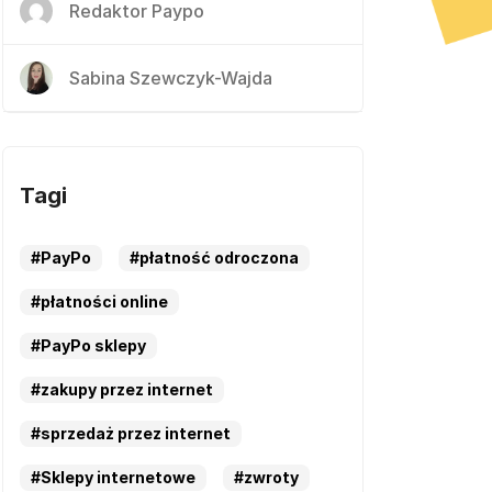
Redaktor Paypo
Sabina Szewczyk-Wajda
Tagi
#PayPo
#płatność odroczona
#płatności online
#PayPo sklepy
#zakupy przez internet
#sprzedaż przez internet
#Sklepy internetowe
#zwroty