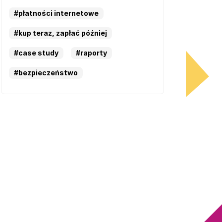
#płatności internetowe
#kup teraz, zapłać później
#case study
#raporty
#bezpieczeństwo