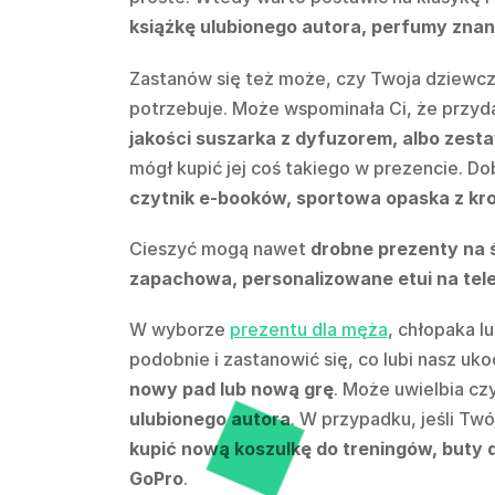
książkę ulubionego autora, perfumy zna
Zastanów się też może, czy Twoja dziewcz
potrzebuje. Może wspominała Ci, że przyda
jakości suszarka z dyfuzorem, albo zes
mógł kupić jej coś takiego w prezencie. 
czytnik e-booków, sportowa opaska z kro
Cieszyć mogą nawet
drobne prezenty na 
zapachowa, personalizowane etui na telef
W wyborze
prezentu dla męża
, chłopaka l
podobnie i zastanowić się, co lubi nasz uk
nowy pad lub nową grę
. Może uwielbia czy
ulubionego autora
. W przypadku, jeśli Tw
kupić nową koszulkę do treningów, buty 
GoPro
.