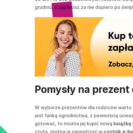
grudniu, a zapłacisz za nie dopiero po świ
Pomysły na prezent 
W wyborze prezentów dla rodziców warto w
jest fanką ogrodnictwa, z pewnością uciesz
gotować, to można jej kupić nową
książkę
czyta, można ją zaopatrzyć w
czytnik e-b