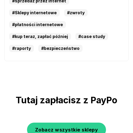
#sprzedaż przez internet
#Sklepy internetowe
#zwroty
#płatności internetowe
#kup teraz, zapłać później
#case study
#raporty
#bezpieczeństwo
Tutaj zapłacisz z PayPo
Zobacz wszystkie sklepy