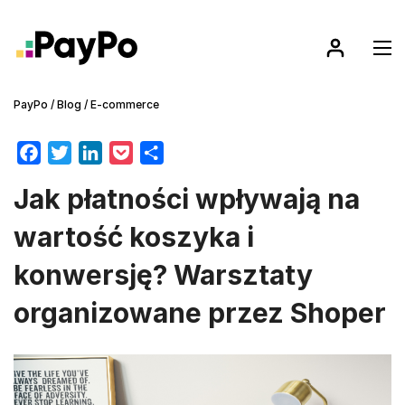
PayPo
/
Blog
/
E-commerce
F
T
L
P
S
a
w
i
o
h
Jak płatności wpływają na
c
i
n
c
a
e
t
k
k
r
wartość koszyka i
b
t
e
e
e
konwersję? Warsztaty
o
e
d
t
o
r
I
organizowane przez Shoper
k
n