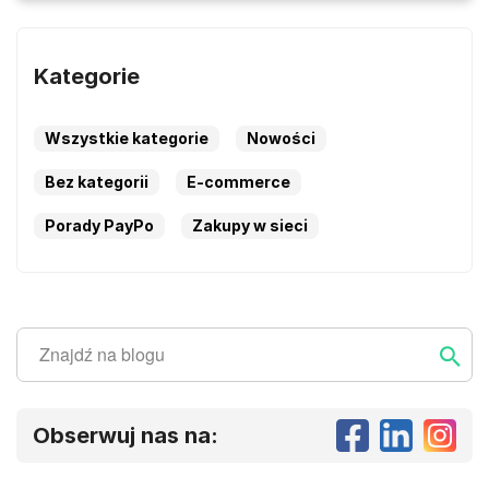
Kategorie
Wszystkie kategorie
Nowości
Bez kategorii
E-commerce
Porady PayPo
Zakupy w sieci
Szukaj
Szukaj ...
Obserwuj nas na: