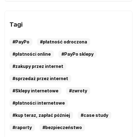
Tagi
#PayPo
#płatność odroczona
#płatności online
#PayPo sklepy
#zakupy przez internet
#sprzedaż przez internet
#Sklepy internetowe
#zwroty
#płatności internetowe
#kup teraz, zapłać później
#case study
#raporty
#bezpieczeństwo