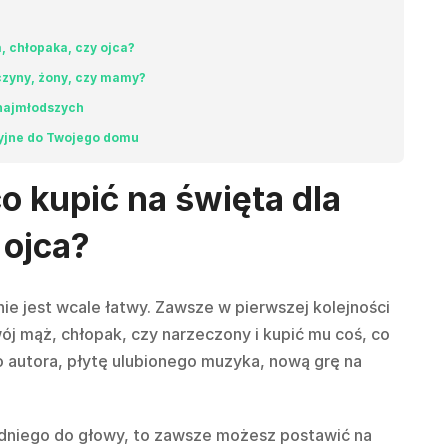
, chłopaka, czy ojca?
wczyny, żony, czy mamy?
 najmłodszych
cyjne do Twojego domu
co kupić na święta dla
 ojca?
e jest wcale łatwy. Zawsze w pierwszej kolejności
wój mąż, chłopak, czy narzeczony i kupić mu coś, co
o autora, płytę ulubionego muzyka, nową grę na
iedniego do głowy, to zawsze możesz postawić na