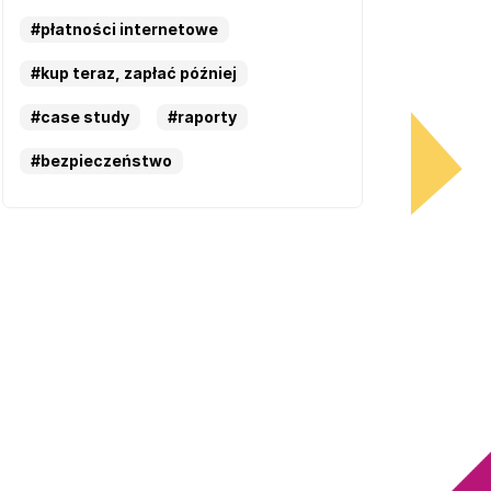
#płatności internetowe
#kup teraz, zapłać później
#case study
#raporty
#bezpieczeństwo