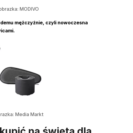
 obrazka: MODIVO
ażdemu mężczyźnie, czyli nowoczesna
icami.
razka: Media Markt
 kupić na święta dla