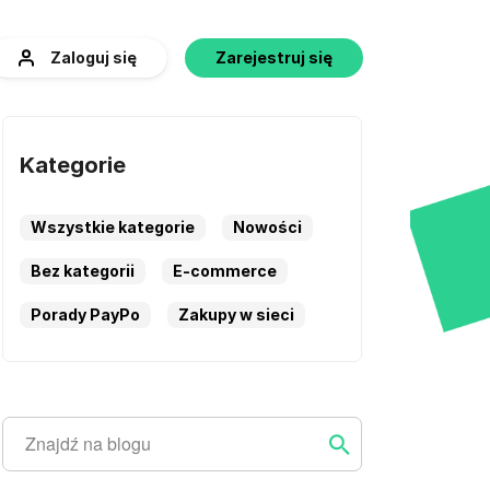
Zaloguj się
Zarejestruj się
Kategorie
Wszystkie kategorie
Nowości
Bez kategorii
E-commerce
Porady PayPo
Zakupy w sieci
Szukaj
Szukaj ...