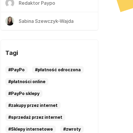
Redaktor Paypo
Sabina Szewczyk-Wajda
Tagi
#PayPo
#płatność odroczona
#płatności online
#PayPo sklepy
#zakupy przez internet
#sprzedaż przez internet
#Sklepy internetowe
#zwroty