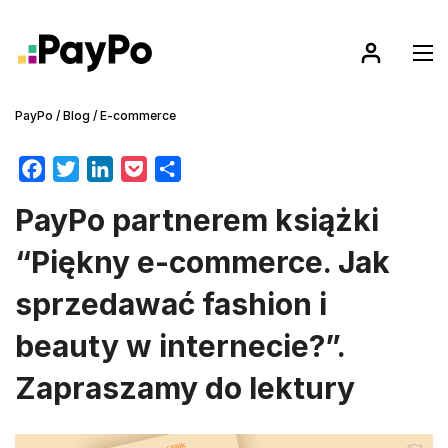
PayPo
/
Blog
/
E-commerce
F
T
L
P
S
a
w
i
o
h
PayPo partnerem książki
c
i
n
c
a
e
t
k
k
r
“Piękny e-commerce. Jak
b
t
e
e
e
sprzedawać fashion i
o
e
d
t
o
r
I
beauty w internecie?”.
k
n
Zapraszamy do lektury