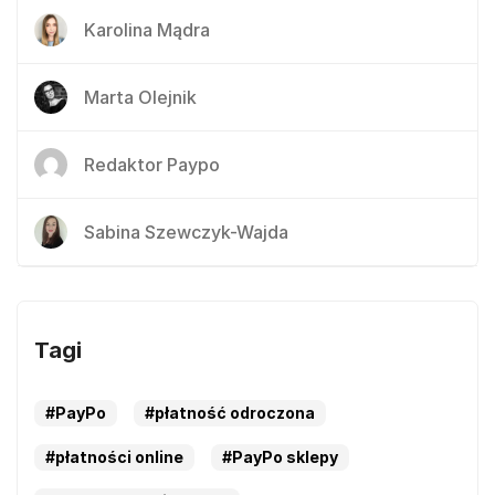
Karolina Mądra
Marta Olejnik
Redaktor Paypo
Sabina Szewczyk-Wajda
Tagi
#PayPo
#płatność odroczona
#płatności online
#PayPo sklepy