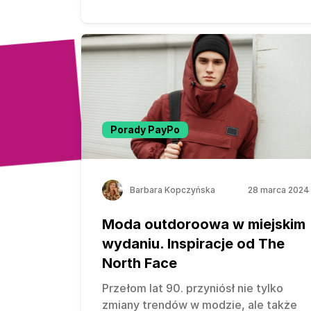
Porady PayPo
Barbara Kopczyńska
28 marca 2024
Moda outdoroowa w miejskim
wydaniu. Inspiracje od The
North Face
Przełom lat 90. przyniósł nie tylko
zmiany trendów w modzie, ale także