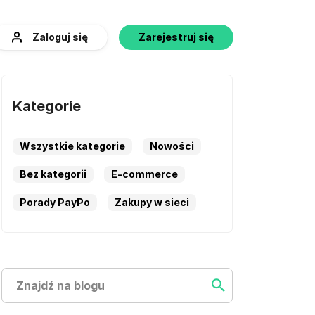
Zaloguj się
Zarejestruj się
Kategorie
Wszystkie kategorie
Nowości
Bez kategorii
E-commerce
Porady PayPo
Zakupy w sieci
Szukaj
Szukaj ...