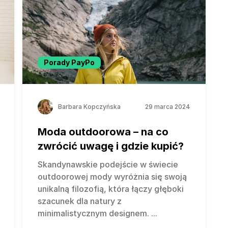
Porady PayPo
Barbara Kopczyńska
29 marca 2024
Moda outdoorowa – na co
zwrócić uwagę i gdzie kupić?
Skandynawskie podejście w świecie
outdoorowej mody wyróżnia się swoją
unikalną filozofią, która łączy głęboki
szacunek dla natury z
minimalistycznym designem.
...