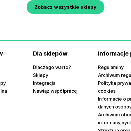
Zobacz wszystkie sklepy
w
Dla sklepów
Informacje
Dlaczego warto?
Regulaminy
Sklepy
Archiwum reg
epy
Integracja
Polityka prywa
ilna
Nawiąż współpracę
cookies
Informacje o 
danych osobo
Archiwum obo
informacyjnyc
Struktura orga