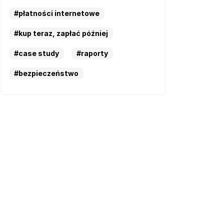
#płatności internetowe
#kup teraz, zapłać później
#case study
#raporty
#bezpieczeństwo