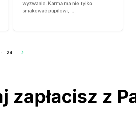
wyzwanie. Karma ma nie tylko
smakować pupilowi,
...
…
24
j zapłacisz z 