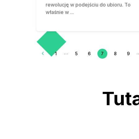
rewolucję w podejściu do ubioru. To
właśnie w
...
…
7
1
5
6
8
9
Tuta