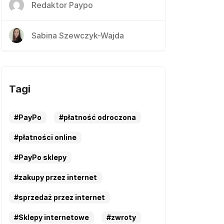
Redaktor Paypo
Sabina Szewczyk-Wajda
Tagi
#PayPo
#płatność odroczona
#płatności online
#PayPo sklepy
#zakupy przez internet
#sprzedaż przez internet
#Sklepy internetowe
#zwroty