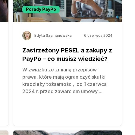
Porady PayPo
Edyta Szymanowska
6 czerwca 2024
Zastrzeżony PESEL a zakupy z
PayPo – co musisz wiedzieć?
W związku ze zmianą przepisów
prawa, które mają ograniczyć skutki
kradzieży tożsamości, od 1 czerwca
2024 r. przed zawarciem umowy
...