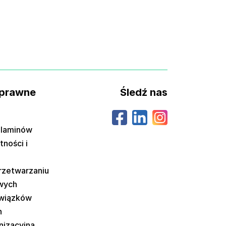
 prawne
Śledź nas
ulaminów
tności i
przetwarzaniu
wych
wiązków
h
nizacyjna