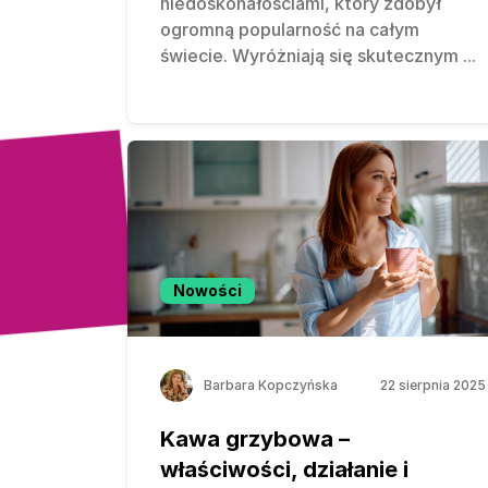
niedoskonałościami, który zdobył
ogromną popularność na całym
świecie. Wyróżniają się skutecznym
...
Nowości
Barbara Kopczyńska
22 sierpnia 2025
Kawa grzybowa –
właściwości, działanie i