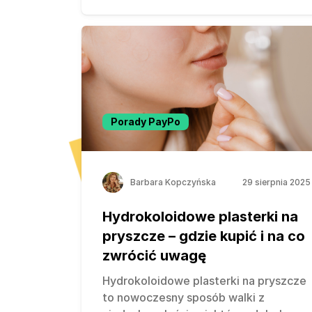
Porady PayPo
Barbara Kopczyńska
29 sierpnia 2025
Hydrokoloidowe plasterki na
pryszcze – gdzie kupić i na co
zwrócić uwagę
Hydrokoloidowe plasterki na pryszcze
to nowoczesny sposób walki z