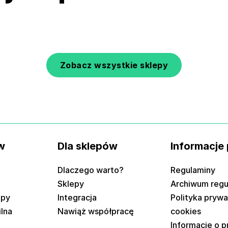
Zobacz wszystkie sklepy
w
Dla sklepów
Informacje
Dlaczego warto?
Regulaminy
Sklepy
Archiwum reg
epy
Integracja
Polityka prywa
ilna
Nawiąż współpracę
cookies
Informacje o 