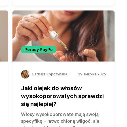
Porady PayPo
Barbara Kopczyńska
29 sierpnia 2025
Jaki olejek do włosów
wysokoporowatych sprawdzi
się najlepiej?
Włosy wysokoporowate mają swoją
specyfikę – łatwo chłoną wilgoć, ale