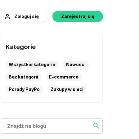
Zaloguj się
Zarejestruj się
Kategorie
Wszystkie kategorie
Nowości
Bez kategorii
E-commerce
Porady PayPo
Zakupy w sieci
Szukaj
Szukaj ...