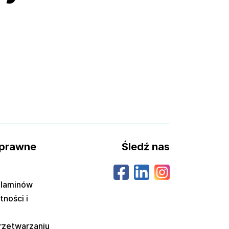
 prawne
Śledź nas
ulaminów
tności i
przetwarzaniu