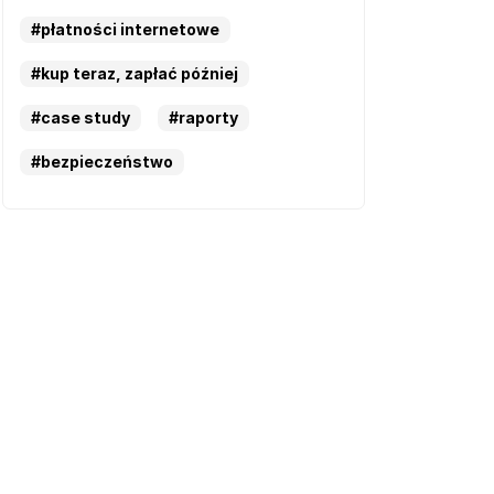
#płatności internetowe
#kup teraz, zapłać później
#case study
#raporty
#bezpieczeństwo