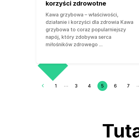
korzyści zdrowotne
Kawa grzybowa – właściwości,
działanie i korzyści dla zdrowia Kawa
grzybowa to coraz popularniejszy
napój, który zdobywa serca
miłośników zdrowego
...
…
5
1
3
4
6
7
Tuta