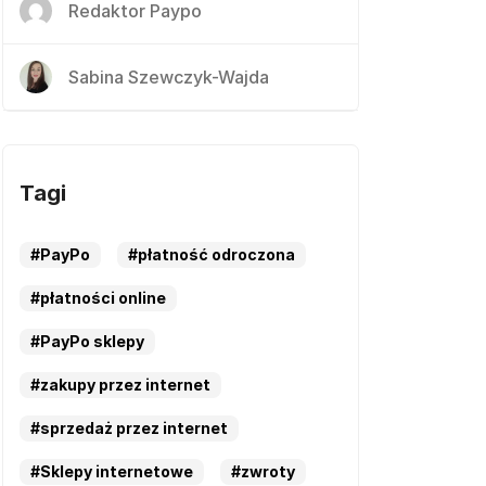
Redaktor Paypo
Sabina Szewczyk-Wajda
Tagi
#PayPo
#płatność odroczona
#płatności online
#PayPo sklepy
#zakupy przez internet
#sprzedaż przez internet
#Sklepy internetowe
#zwroty