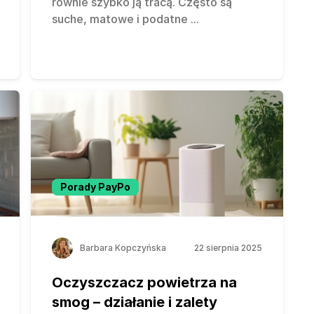
równie szybko ją tracą. Często są
suche, matowe i podatne
...
Porady PayPo
Barbara Kopczyńska
22 sierpnia 2025
Oczyszczacz powietrza na
smog – działanie i zalety