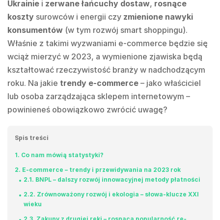
Ukrainie
i
zerwane łańcuchy dostaw
,
rosnące
koszty
surowców i energii czy
zmienione nawyki
konsumentów
(w tym rozwój smart shoppingu).
Właśnie z takimi wyzwaniami e-commerce będzie się
wciąż mierzyć w 2023, a wymienione zjawiska będą
kształtować rzeczywistość branży w nadchodzącym
roku. Na jakie
trendy e-commerce
– jako właściciel
lub osoba zarządzająca sklepem internetowym –
powinieneś obowiązkowo zwrócić uwagę?
Spis treści
1
Co nam mówią statystyki?
2
E-commerce – trendy i przewidywania na 2023 rok
2.1
BNPL – dalszy rozwój innowacyjnej metody płatności
2.2
Zrównoważony rozwój i ekologia – słowa-klucze XXI
wieku
2.3
Zakupy z drugiej ręki – rosnąca popularność re-