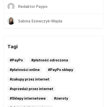
Redaktor Paypo
Sabina Szewczyk-Wajda
Tagi
#PayPo
#płatność odroczona
#płatności online
#PayPo sklepy
#zakupy przez internet
#sprzedaż przez internet
#Sklepy internetowe
#zwroty