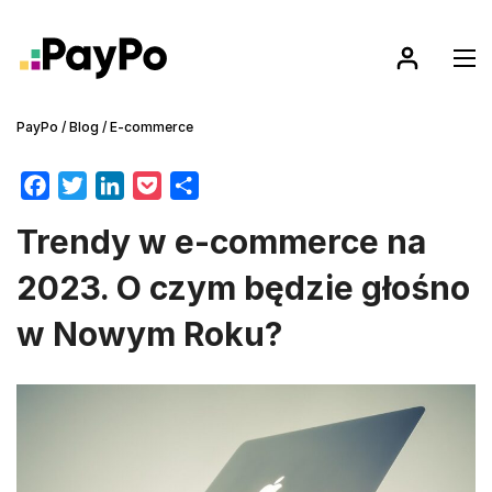
PayPo
/
Blog
/
E-commerce
F
T
L
P
S
a
w
i
o
h
Trendy w e-commerce na
c
i
n
c
a
e
t
k
k
r
2023. O czym będzie głośno
b
t
e
e
e
w Nowym Roku?
o
e
d
t
o
r
I
k
n