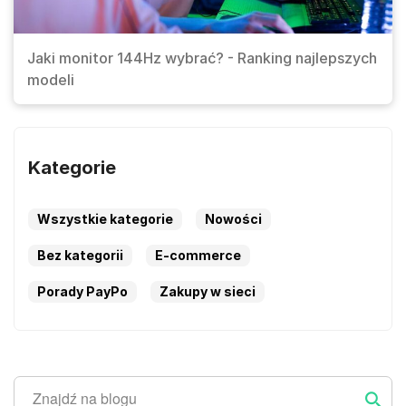
Jaki monitor 144Hz wybrać? - Ranking najlepszych
modeli
Kategorie
Wszystkie kategorie
Nowości
Bez kategorii
E-commerce
Porady PayPo
Zakupy w sieci
Szukaj
Szukaj ...