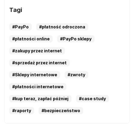
Tagi
#PayPo
#płatność odroczona
#płatności online
#PayPo sklepy
#zakupy przez internet
#sprzedaż przez internet
#Sklepy internetowe
#zwroty
#płatności internetowe
#kup teraz, zapłać później
#case study
#raporty
#bezpieczeństwo