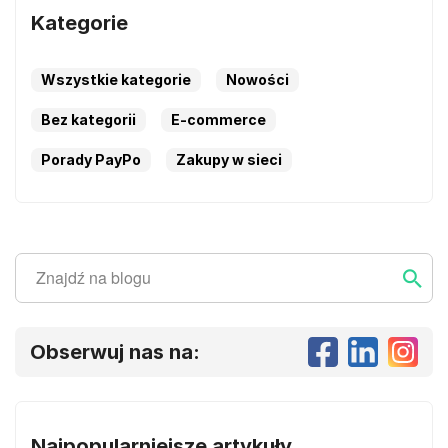
Kategorie
Wszystkie kategorie
Nowości
Bez kategorii
E-commerce
Porady PayPo
Zakupy w sieci
Szukaj
Szukaj ...
Obserwuj nas na:
Najpopularniejsze artykuły