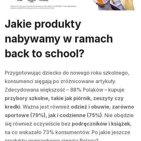
Jakie produkty
nabywamy w ramach
back to school?
Przygotowując dziecko do nowego roku szkolnego,
konsumenci sięgają po zróżnicowane artykuły.
Zdecydowana większość – 88% Polaków – kupuje
przybory szkolne, takie jak piórnik, zeszyty czy
kredki
. Ważna jest również
odzież i obuwie
,
zarówno
sportowe (79%), jak i codzienne (75%)
. Nie obędzie
się również oczywiście bez
podręczników i książek
,
na co wskazało 73% konsumentów. Po jakie jeszcze
produkty wyprawkowe sięgają Polacy?