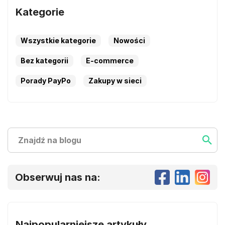
Kategorie
Wszystkie kategorie
Nowości
Bez kategorii
E-commerce
Porady PayPo
Zakupy w sieci
Szukaj
Szukaj ...
Obserwuj nas na:
Najpopularniejsze artykuły