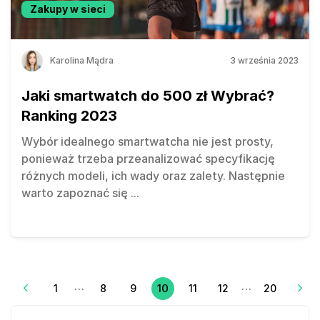
Zakupy w sieci
Karolina Mądra
3 września 2023
Jaki smartwatch do 500 zł Wybrać?
Ranking 2023
Wybór idealnego smartwatcha nie jest prosty,
ponieważ trzeba przeanalizować specyfikację
różnych modeli, ich wady oraz zalety. Następnie
warto zapoznać się
...
…
…
10
1
8
9
11
12
20