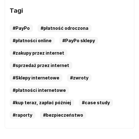
Tagi
#PayPo
#płatność odroczona
#płatności online
#PayPo sklepy
#zakupy przez internet
#sprzedaż przez internet
#Sklepy internetowe
#zwroty
#płatności internetowe
#kup teraz, zapłać później
#case study
#raporty
#bezpieczeństwo